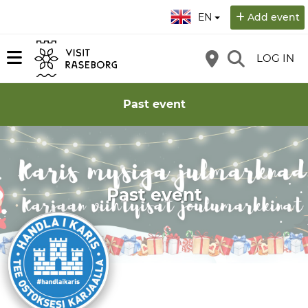
Select language:
EN
Add event
LOG IN
Past event
Past event