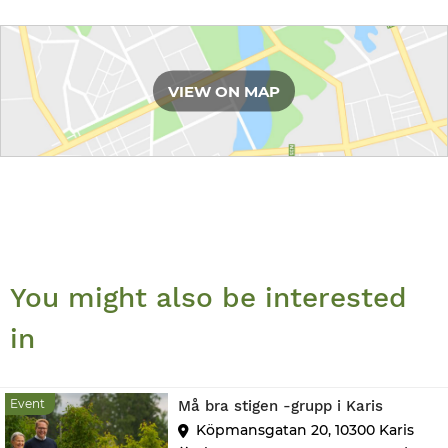
Route
VIEW ON MAP
You might also be interested
in
Event
Event
Må bra stigen -grupp i Karis
Köpmansgatan 20, 10300 Karis