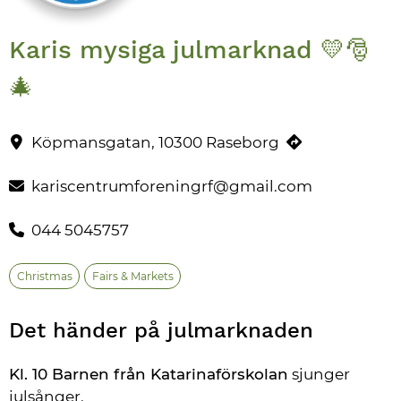
Karis mysiga julmarknad 💛🎅
🎄
Karis mysiga julmarknad på Köpmansgatan lördag 29.11 kl. 10-14
Contact information
Köpmansgatan, 10300 Raseborg
kariscentrumforeningrf@gmail.com
044 5045757
Christmas
Fairs & Markets
Det händer på julmarknaden
Kl. 10 Barnen från Katarinaförskolan
 sjunger 
julsånger.