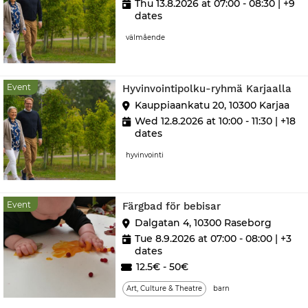
Thu 13.8.2026 at 07:00 - 08:30
| +9
dates
välmående
Ev
Event
Hyvinvointipolku-ryhmä Karjaalla
Kauppiaankatu 20, 10300 Karjaa
Wed 12.8.2026 at 10:00 - 11:30
| +18
dates
hyvinvointi
Event
Event
Färgbad för bebisar
Dalgatan 4, 10300 Raseborg
Tue 8.9.2026 at 07:00 - 08:00
| +3
dates
12.5€ - 50€
Art, Culture & Theatre
barn