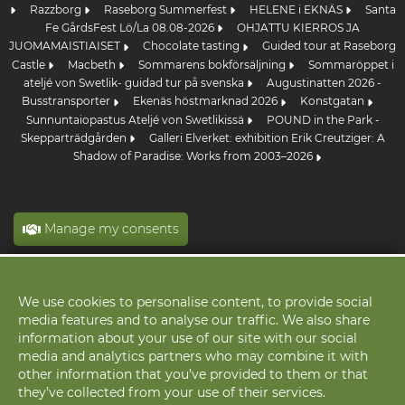
Razzborg
Raseborg Summerfest
HELENE i EKNÄS
Santa
Fe GårdsFest Lö/La 08.08-2026
OHJATTU KIERROS JA
JUOMAMAISTIAISET
Chocolate tasting
Guided tour at Raseborg
Castle
Macbeth
Sommarens bokförsäljning
Sommaröppet i
ateljé von Swetlik- guidad tur på svenska
Augustinatten 2026 -
Busstransporter
Ekenäs höstmarknad 2026
Konstgatan
Sunnuntaiopastus Ateljé von Swetlikissä
POUND in the Park -
Skepparträdgården
Galleri Elverket: exhibition Erik Creutziger: A
Shadow of Paradise: Works from 2003–2026
Manage my consents
We use cookies to personalise content, to provide social
Cookies
media features and to analyse our traffic. We also share
information about your use of our site with our social
media and analytics partners who may combine it with
other information that you’ve provided to them or that
they’ve collected from your use of their services.